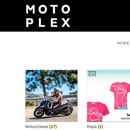
Saltar
al
contenido
HOME
Motocicletas
(17)
Ropa
(1)